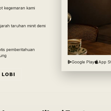
ot kegemaran kami
jarah taruhan minit demi
tis pemberitahuan
sung
Google Play
App S
 LOBI