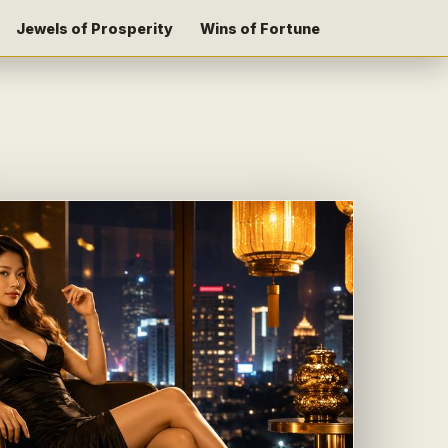
Jewels of Prosperity
Wins of Fortune