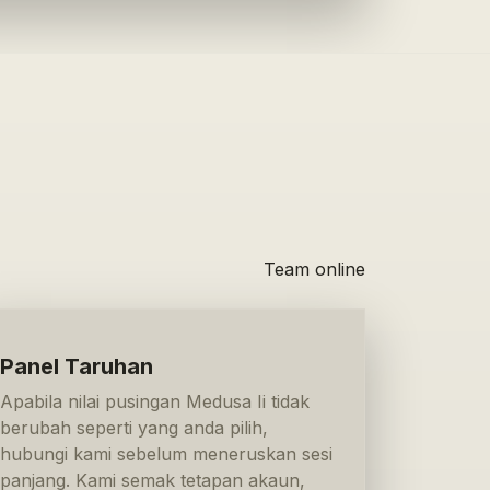
Team online
Panel Taruhan
Apabila nilai pusingan Medusa Ii tidak
berubah seperti yang anda pilih,
hubungi kami sebelum meneruskan sesi
panjang. Kami semak tetapan akaun,