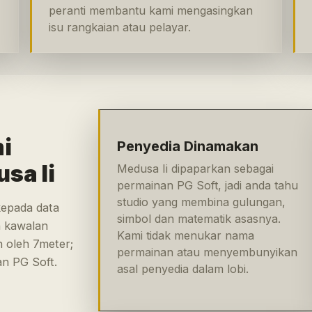
peranti membantu kami mengasingkan
isu rangkaian atau pelayar.
i
Penyedia Dinamakan
sa Ii
Medusa Ii dipaparkan sebagai
permainan PG Soft, jadi anda tahu
studio yang membina gulungan,
kepada data
simbol dan matematik asasnya.
n kawalan
Kami tidak menukar nama
h oleh 7meter;
permainan atau menyembunyikan
an PG Soft.
asal penyedia dalam lobi.