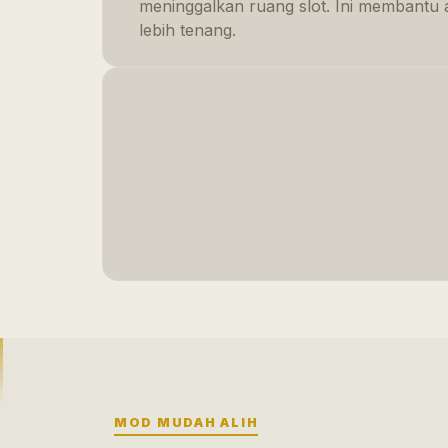
meninggalkan ruang slot. Ini membantu
lebih tenang.
MOD MUDAH ALIH