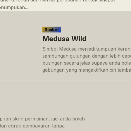
enumpukan...
Simbol
Medusa Wild
Simbol Medusa menjadi tumpuan keran
sambungan gulungan dengan lebih cepa
pusingan secara jelas supaya anda bo
gabungan yang mengaktifkan ciri tamb
piran skrin permainan, jadi anda boleh
 dan corak pembayaran tanpa