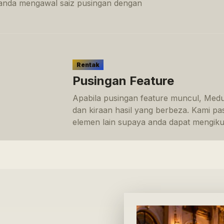
 anda mengawal saiz pusingan dengan
Rentak
Pusingan Feature
Apabila pusingan feature muncul, Med
dan kiraan hasil yang berbeza. Kami pas
elemen lain supaya anda dapat mengiku