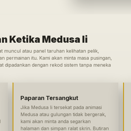
n Ketika Medusa Ii
t muncul atau panel taruhan kelihatan pelik,
an permainan itu. Kami akan minta masa pusingan,
pat dipadankan dengan rekod sistem tanpa meneka
Paparan Tersangkut
Jika Medusa Ii tersekat pada animasi
Medusa atau gulungan tidak bergerak,
d
kami akan minta anda segarkan
halaman dan simpan ralat skrin. Butiran