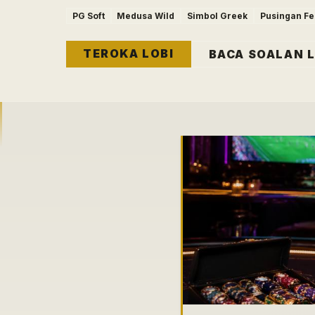
PG Soft
Medusa Wild
Simbol Greek
Pusingan Fe
TEROKA LOBI
BACA SOALAN 