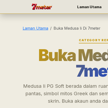
Laman Utama
7meter
Laman Utama
Buka Medusa Ii Di 7meter
CATEGORY RE
Buka Medu
7me
Medusa Ii PG Soft berada dalam rua
pantas, simbol mitos Greek dan sem
skrin. Buka akaun anda da